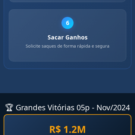
6
Sacar Ganhos
Solicite saques de forma rápida e segura
🏆 Grandes Vitórias 05p - Nov/2024
R$ 1.2M