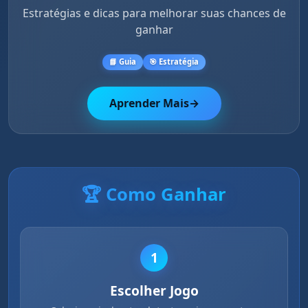
Estratégias e dicas para melhorar suas chances de
ganhar
📘 Guia
🎯 Estratégia
Aprender Mais
→
🏆 Como Ganhar
1
Escolher Jogo