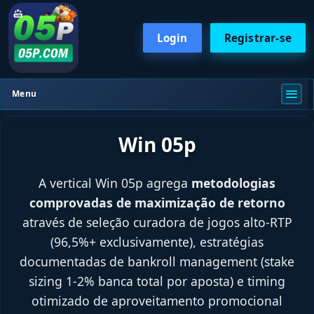
Login
Registrar-se
Menu
Win 05p
A vertical Win 05p agrega
metodologias
comprovadas de maximização de retorno
através de seleção curadora de jogos alto-RTP
(96,5%+ exclusivamente), estratégias
documentadas de bankroll management (stake
sizing 1-2% banca total por aposta) e timing
otimizado de aproveitamento promocional