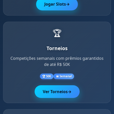
Jogar Slots
→
🏆
Torneios
Competições semanais com prêmios garantidos
de até R$ 50K
🏆 50K
📅 Semanal
Ver Torneios
→