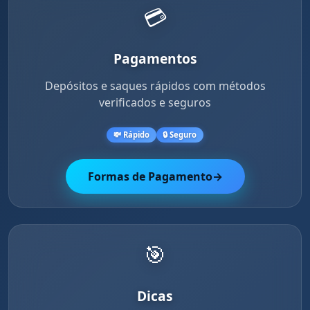
💳
Pagamentos
Depósitos e saques rápidos com métodos
verificados e seguros
💸 Rápido
🔒 Seguro
Formas de Pagamento
→
🎯
Dicas