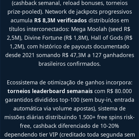
(cashback semanal, reload bonuses, torneios
prize-pooled). Network de jackpots progressivos
acumula
R$ 8,3M verificados
distribuídos em
títulos interconectados: Mega Moolah (seed R$
2,5M), Divine Fortune (R$ 1,8M), Hall of Gods (R$
1,2M), com histórico de payouts documentado
desde 2021 somando R$ 47,3M a 127 ganhadores
brasileiros confirmados.
Ecossistema de otimização de ganhos incorpora:
torneios leaderboard semanais
com R$ 80.000
garantidos divididos top-100 (sem buy-in, entrada
automática via volume apostas), sistema de
missões diárias distribuindo 1.500+ free spins risk-
free, cashback diferenciado de 10-20%
dependendo tier VIP (creditado toda segunda sem