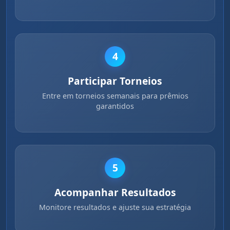
4
Participar Torneios
Entre em torneios semanais para prêmios
garantidos
5
Acompanhar Resultados
Monitore resultados e ajuste sua estratégia