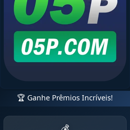
🏆 Ganhe Prêmios Incríveis!
💰