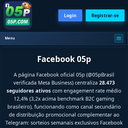
Login
Registrar-se
Menu
Facebook 05p
A página Facebook oficial 05p (@05pBrasil
verificada Meta Business) centraliza
28.473
seguidores ativos
com engagement rate médio
12,4% (3,2x acima benchmark B2C gaming
brasileiro), funcionando como canal secundário
de distribuição promocional complementar ao
Telegram: sorteios semanais exclusivos Facebook