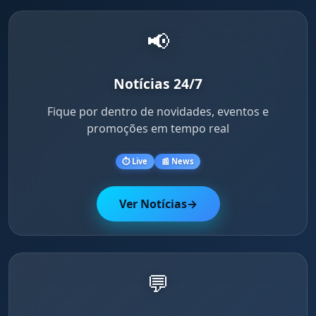
📢
Notícias 24/7
Fique por dentro de novidades, eventos e
promoções em tempo real
⏱️ Live
📰 News
Ver Notícias
→
💬