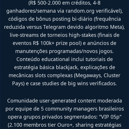
(R$ 500-2.000 em créditos, 4-8
ganhadores/semana via random.org verificável),
códigos de bônus posting bi-diário (frequência
reduzida versus Telegram devido algoritmo Meta),
live-streams de torneios high-stakes (finais de
eventos R$ 100k+ prize pool) e anúncios de
manutenções programadas/novos jogos.
Conteúdo educational inclui tutoriais de
estratégia básica blackjack, explicações de
mecânicas slots complexas (Megaways, Cluster
Pays) e case studies de big wins verificados.
Comunidade user-generated content moderada
por equipe de 5 community managers brasileiros
opera grupos privados segmentados: "VIP 05p"
(2.100 membros tier Ouro+, sharing estratégias