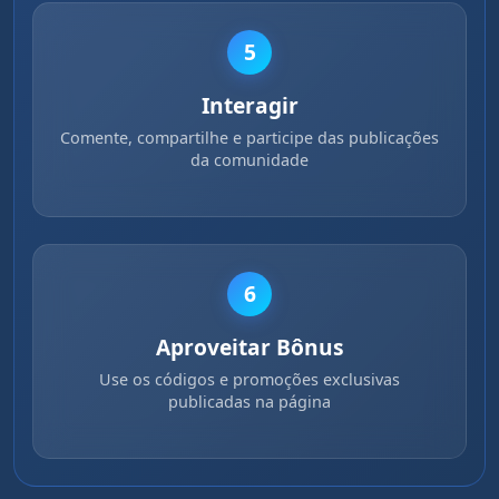
5
Interagir
Comente, compartilhe e participe das publicações
da comunidade
6
Aproveitar Bônus
Use os códigos e promoções exclusivas
publicadas na página