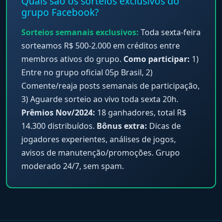
Quais são os sorteios exclusivos do
grupo Facebook?
Sorteios semanais exclusivos:
Toda sexta-feira
sorteamos R$ 500-2.000 em créditos entre
membros ativos do grupo.
Como participar:
1)
Entre no grupo oficial 05p Brasil, 2)
Comente/reaja posts semanais de participação,
3) Aguarde sorteio ao vivo toda sexta 20h.
Prêmios Nov/2024:
18 ganhadores, total R$
14.300 distribuídos.
Bônus extra:
Dicas de
jogadores experientes, análises de jogos,
avisos de manutenção/promoções. Grupo
moderado 24/7, sem spam.