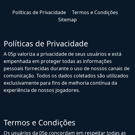
Políticas de Privacidade
Termos e Condições
Sitemap
Políticas de Privacidade
A 05p valoriza a privacidade de seus usuários e está
empenhada em proteger todas as informações
pessoais fornecidas durante o uso de nossos canais de
comunicação. Todos os dados coletados são utilizados
exclusivamente para fins de melhoria contínua da
experiência de nossos jogadores.
Termos e Condições
Os usuários da 05p concordam em respeitar todas as