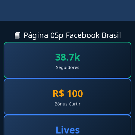
📘 Página 05p Facebook Brasil
38.7k
Seguidores
R$ 100
Bônus Curtir
Lives