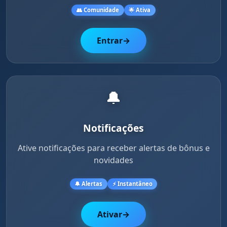
👥 Comunidade
🌟 Ativa
Entrar
→
🔔
Notificações
Ative notificações para receber alertas de bônus e
novidades
🔔 Alertas
⚡ Instantâneo
Ativar
→