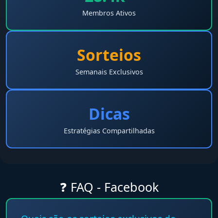
Membros Ativos
Sorteios
Semanais Exclusivos
Dicas
Estratégias Compartilhadas
❓ FAQ - Facebook