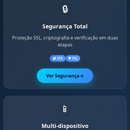
🔒
Segurança Total
Proteção SSL, criptografia e verificação em duas
etapas
🔐 2FA
🛡️ SSL
Ver Segurança
→
📱
Multi-dispositivo