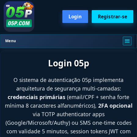
Login
Registrar-se
Menu
Login 05p
O sistema de autenticação 05p implementa
arquitetura de segurança multi-camadas:
credenciais primárias
(email/CPF + senha forte
mínima 8 caracteres alfanuméricos),
2FA opcional
via TOTP authenticator apps
(Google/Microsoft/Authy) ou SMS one-time codes
com validade 5 minutos, session tokens JWT com