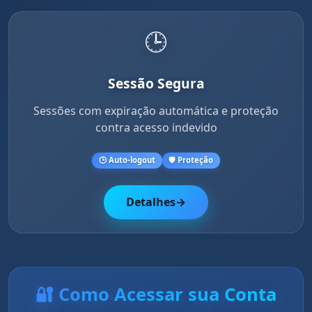
🕒
Sessão Segura
Sessões com expiração automática e proteção
contra acesso indevido
🕒 Auto-logout
🛡️ Proteção
Detalhes
→
🔐 Como Acessar sua Conta