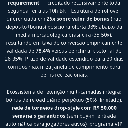
requirement
— creditado recursivamente toda
segunda-feira às 10h BRT. Estrutura de rollover
diferenciada em
25x sobre valor de bônus
(não
depósito+bônus) posiciona oferta 38% abaixo da
média mercadológica brasileira (35-50x),
resultando em taxa de conversão empiricamente
validada de
78,4%
versus benchmark setorial de
28-35%. Prazo de validade estendido para 30 dias
corridos maximiza janela de cumprimento para
perfis recreacionais.
Ecossistema de retenção multi-camadas integra:
bônus de reload diário perpétuo (50% ilimitado),
rede de torneios drop-style com R$ 50.000
semanais garantidos
(sem buy-in, entrada
automática para jogadores ativos), programa VIP