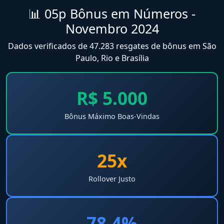
📊 05p Bônus em Números -
Novembro 2024
Dados verificados de 47.283 resgates de bônus em São
Paulo, Rio e Brasília
R$ 5.000
Bônus Máximo Boas-Vindas
25x
Rollover Justo
78.4%