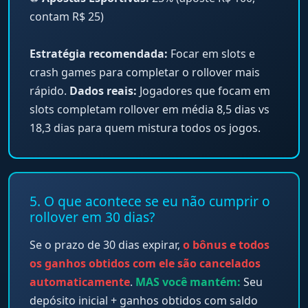
contam R$ 25)
Estratégia recomendada:
Focar em slots e
crash games para completar o rollover mais
rápido.
Dados reais:
Jogadores que focam em
slots completam rollover em média 8,5 dias vs
18,3 dias para quem mistura todos os jogos.
5. O que acontece se eu não cumprir o
rollover em 30 dias?
Se o prazo de 30 dias expirar,
o bônus e todos
os ganhos obtidos com ele são cancelados
automaticamente
.
MAS você mantém:
Seu
depósito inicial + ganhos obtidos com saldo