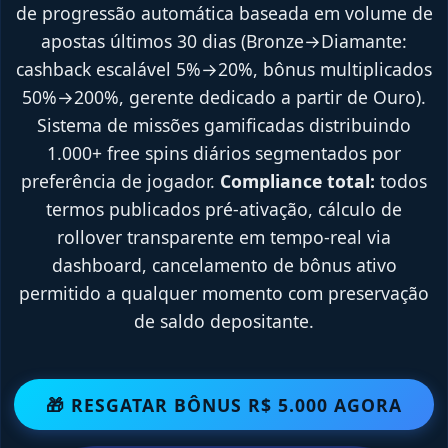
de progressão automática baseada em volume de
apostas últimos 30 dias (Bronze→Diamante:
cashback escalável 5%→20%, bônus multiplicados
50%→200%, gerente dedicado a partir de Ouro).
Sistema de missões gamificadas distribuindo
1.000+ free spins diários segmentados por
preferência de jogador.
Compliance total:
todos
termos publicados pré-ativação, cálculo de
rollover transparente em tempo-real via
dashboard, cancelamento de bônus ativo
permitido a qualquer momento com preservação
de saldo depositante.
🎁 RESGATAR BÔNUS R$ 5.000 AGORA