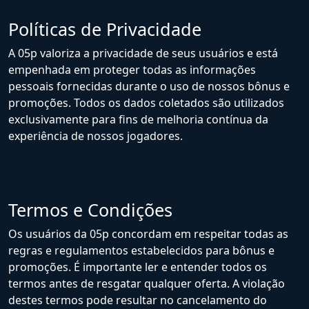
Políticas de Privacidade
A 05p valoriza a privacidade de seus usuários e está
empenhada em proteger todas as informações
pessoais fornecidas durante o uso de nossos bônus e
promoções. Todos os dados coletados são utilizados
exclusivamente para fins de melhoria contínua da
experiência de nossos jogadores.
Termos e Condições
Os usuários da 05p concordam em respeitar todas as
regras e regulamentos estabelecidos para bônus e
promoções. É importante ler e entender todos os
termos antes de resgatar qualquer oferta. A violação
destes termos pode resultar no cancelamento do