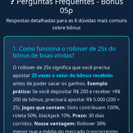
❓ Perguntas Frequentes - Bônus
05p
Respostas detalhadas para as 6 dúvidas mais comuns
sobre bônus
1. Como funciona o rollover de 25x do
bônus de boas-vindas?
O rollover de 25x significa que você precisa
apostar
25 vezes o valor do bônus recebido
antes de poder sacar os ganhos.
Exemplo
prático:
Se você depositar R$ 200 e receber +R$
200 de bônus, precisará apostar R$ 5.000 (200 ×
25).
Jogos que contam:
Slots contribuem 100%,
roleta 50%, blackjack 10%.
Prazo:
30 dias
corridos.
Nossa vantagem:
Rollover 38%
menor que a média do mercado (concorrentes