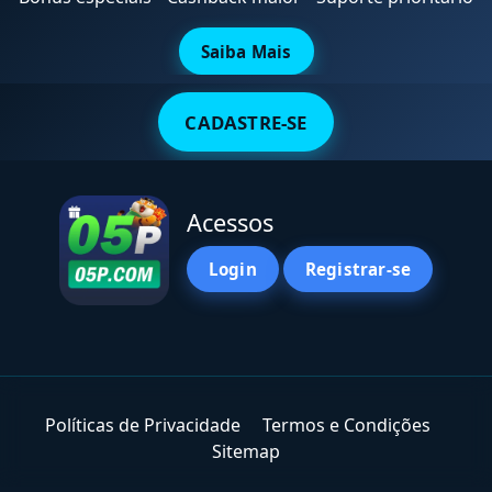
Saiba Mais
CADASTRE-SE
Acessos
Login
Registrar-se
Políticas de Privacidade
Termos e Condições
Sitemap